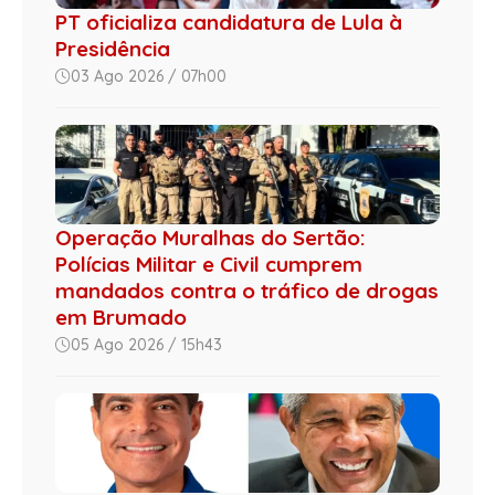
PT oficializa candidatura de Lula à
Presidência
03 Ago 2026 / 07h00
Operação Muralhas do Sertão:
Polícias Militar e Civil cumprem
mandados contra o tráfico de drogas
em Brumado
05 Ago 2026 / 15h43