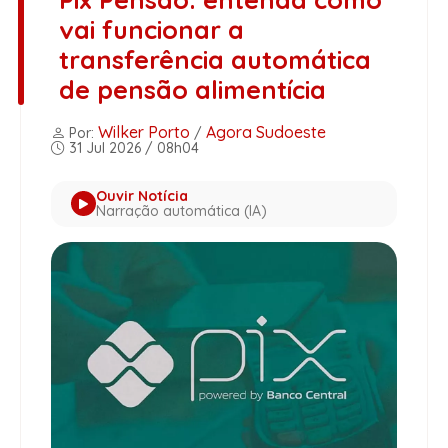
vai funcionar a
transferência automática
de pensão alimentícia
Wilker Porto
Agora Sudoeste
Por:
/
31 Jul 2026 / 08h04
Ouvir Notícia
Narração automática (IA)