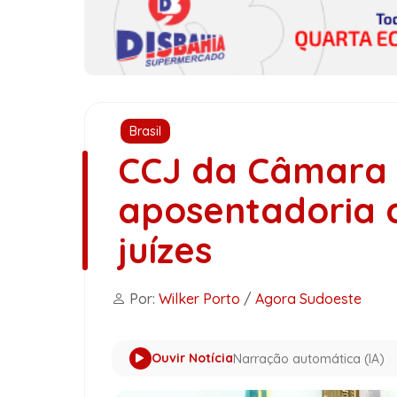
Brasil
CCJ da Câmara 
aposentadoria 
juízes
Por:
Wilker Porto
/
Agora Sudoeste
Ouvir Notícia
Narração automática (IA)