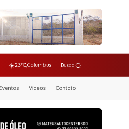
☀️
23°C,
Columbus
Busca
Eventos
Vídeos
Contato