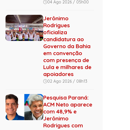
04 Ago 2026 / 05h00
Jerônimo
Rodrigues
oficializa
candidatura ao
Governo da Bahia
em convenção
com presença de
Lula e milhares de
apoiadores
02 Ago 2026 / 08h13
Pesquisa Paraná:
ACM Neto aparece
com 48,9% e
Jerônimo
Rodrigues com