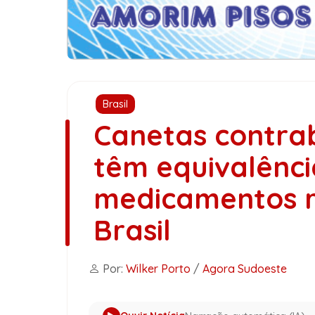
Brasil
Canetas contr
têm equivalênc
medicamentos r
Brasil
Por:
Wilker Porto
/
Agora Sudoeste