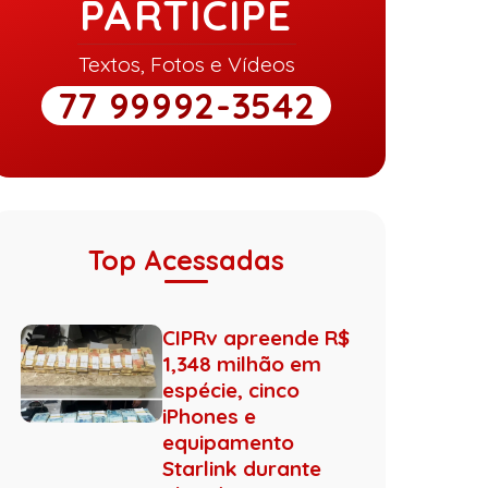
PARTICIPE
Textos, Fotos e Vídeos
77 99992-3542
Top Acessadas
CIPRv apreende R$
1,348 milhão em
espécie, cinco
iPhones e
equipamento
Starlink durante