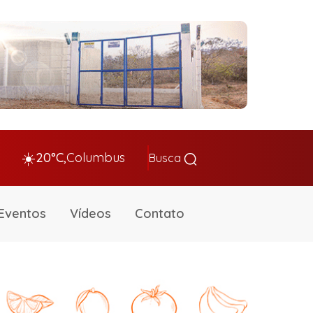
☀️
20°C,
Columbus
Busca
Eventos
Vídeos
Contato