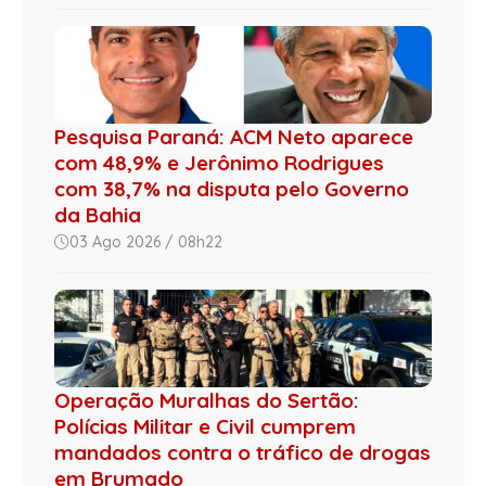
Pesquisa Paraná: ACM Neto aparece
com 48,9% e Jerônimo Rodrigues
com 38,7% na disputa pelo Governo
da Bahia
03 Ago 2026 / 08h22
Operação Muralhas do Sertão:
Polícias Militar e Civil cumprem
mandados contra o tráfico de drogas
em Brumado