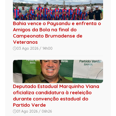
Bahia vence o Paysandu e enfrenta o
Amigos da Bola na final do
Campeonato Brumadense de
Veteranos
03 Ago 2026 / 14h00
Deputado Estadual Marquinho Viana
oficializa candidatura à reeleição
durante convenção estadual do
Partido Verde
01 Ago 2026 / 06h26