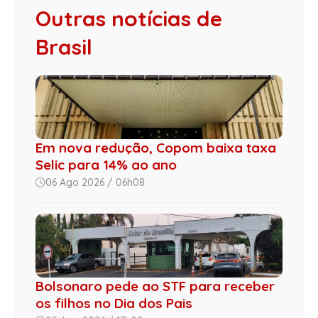
Outras notícias de
Brasil
Em nova redução, Copom baixa taxa
Selic para 14% ao ano
06 Ago 2026 / 06h08
Bolsonaro pede ao STF para receber
os filhos no Dia dos Pais