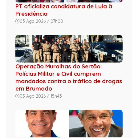
PT oficializa candidatura de Lula à
Presidência
03 Ago 2026 / 07h00
Operação Muralhas do Sertão:
Polícias Militar e Civil cumprem
mandados contra o tráfico de drogas
em Brumado
05 Ago 2026 / 15h43