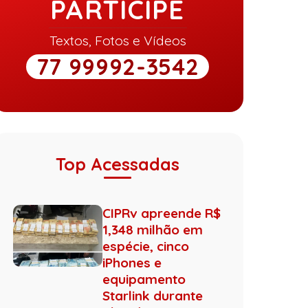
PARTICIPE
Textos, Fotos e Vídeos
77 99992-3542
Top Acessadas
CIPRv apreende R$
1,348 milhão em
espécie, cinco
iPhones e
equipamento
Starlink durante