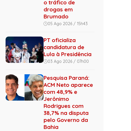
o tráfico de
drogas em
Brumado
05 Ago 2026 / 15h43
PT oficializa
candidatura de
Lula à Presidência
03 Ago 2026 / 07h00
Pesquisa Paraná:
ACM Neto aparece
com 48,9% e
Jerônimo
Rodrigues com
38,7% na disputa
pelo Governo da
Bahia