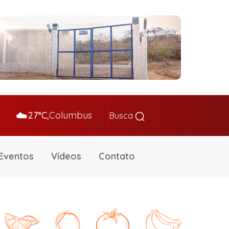
☁️
27°C,
Columbus
Busca
Eventos
Vídeos
Contato