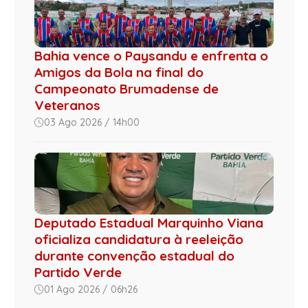
Bahia vence o Paysandu e enfrenta o
Amigos da Bola na final do
Campeonato Brumadense de
Veteranos
03 Ago 2026 / 14h00
Deputado Estadual Marquinho Viana
oficializa candidatura à reeleição
durante convenção estadual do
Partido Verde
01 Ago 2026 / 06h26