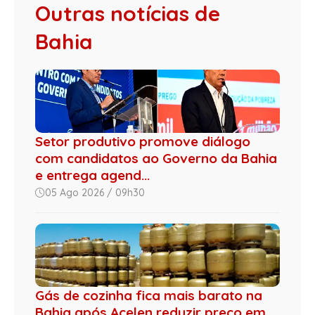
Outras notícias de
Bahia
Setor produtivo promove diálogo
com candidatos ao Governo da Bahia
e entrega agend...
05 Ago 2026 / 09h30
Gás de cozinha fica mais barato na
Bahia após Acelen reduzir preço em