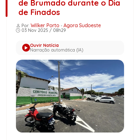
de Brumado durante o Dia
de Finados
Wilker Porto
Agora Sudoeste
Por:
-
03 Nov 2025 / 08h29
Ouvir Notícia
Narração automática (IA)