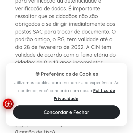
para verificação da autenticidade e
verificação de dados. É importante
ressaltar que os cidadãos não são
obrigados a se dirigir imediatamente aos
postos SAC para trocar de documento. O
padrão antigo, o RG, tem validade até o
dia 28 de fevereiro de 2032. A CIN tem
validade de acordo com a faixa etária do
cidadão: de 0 a 12 anos incompletos,
validade de 5 anos; 12 a 60 anos
🍪 Preferências de Cookies
incompletos, validade de 10 anos; acima
Utilizamos cookies para melhorar sua experiência. Ao
de 60 anos, validade indeterminada. Para
continuar, você concorda com nossa
Política de
outras informações, a Saeb disponibiliza
Privacidade
.
o site oficial (www.saeb.ba.gov.br) e o site
institucional do SAC (www.sac.ba.gov.br),
Concordar e Fechar
além do call center: (71) 4020-5353
(ligação de celular) ou 0800 071 5353
(ligação de fixo).