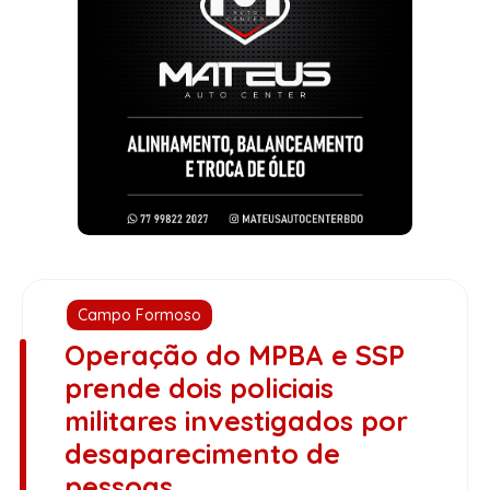
Campo Formoso
Operação do MPBA e SSP
prende dois policiais
militares investigados por
desaparecimento de
pessoas