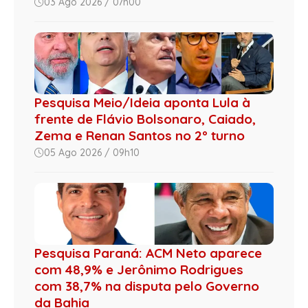
03 Ago 2026 / 07h00
Pesquisa Meio/Ideia aponta Lula à
frente de Flávio Bolsonaro, Caiado,
Zema e Renan Santos no 2º turno
05 Ago 2026 / 09h10
Pesquisa Paraná: ACM Neto aparece
com 48,9% e Jerônimo Rodrigues
com 38,7% na disputa pelo Governo
da Bahia