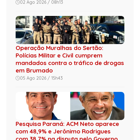
02 Ago 2026 / 08h13
Operação Muralhas do Sertão:
Polícias Militar e Civil cumprem
mandados contra o tráfico de drogas
em Brumado
05 Ago 2026 / 15h43
Pesquisa Paraná: ACM Neto aparece
com 48,9% e Jerônimo Rodrigues
com 38,7% na disputa pelo Governo