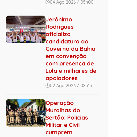
04 Ago 2026 / 05h00
Jerônimo
Rodrigues
oficializa
candidatura ao
Governo da Bahia
em convenção
com presença de
Lula e milhares de
apoiadores
02 Ago 2026 / 08h13
Operação
Muralhas do
Sertão: Polícias
Militar e Civil
cumprem