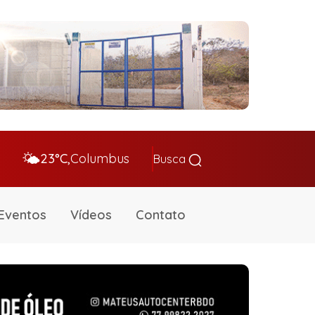
🌤️
23°C,
Columbus
Busca
Eventos
Vídeos
Contato