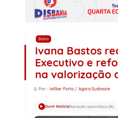
Bahia
Ivana Bastos re
Executivo e ref
na valorização 
Por: -
Wilker Porto
/
Agora Sudoeste
Ouvir Notícia
Narração automática (IA)