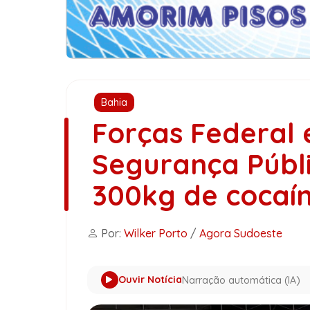
Bahia
Forças Federal 
Segurança Públ
300kg de cocaí
Por:
Wilker Porto
/
Agora Sudoeste
Ouvir Notícia
Narração automática (IA)