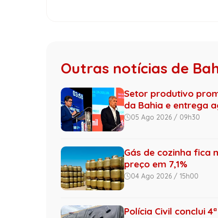
Outras notícias de Ba
Setor produtivo pro
da Bahia e entrega ag
05 Ago 2026 / 09h30
Gás de cozinha fica 
preço em 7,1%
04 Ago 2026 / 15h00
Polícia Civil conclui