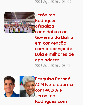
04 Ago 2026 / 05h00
Jerônimo
Rodrigues
oficializa
candidatura ao
Governo da Bahia
em convenção
com presença de
Lula e milhares de
apoiadores
02 Ago 2026 / 08h13
Pesquisa Paraná:
ACM Neto aparece
com 48,9% e
Jerônimo
Rodrigues com