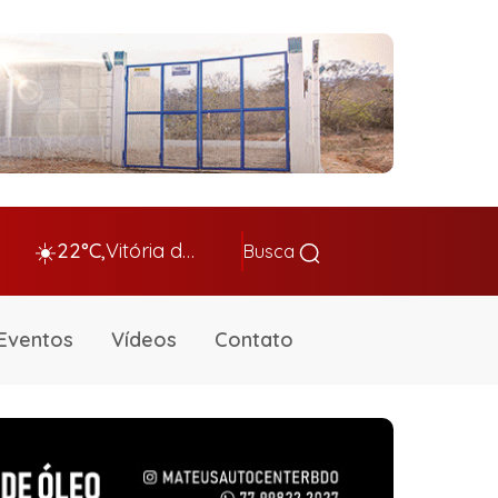
☀️
22°C,
Vitória da Conq…
Busca
Eventos
Vídeos
Contato