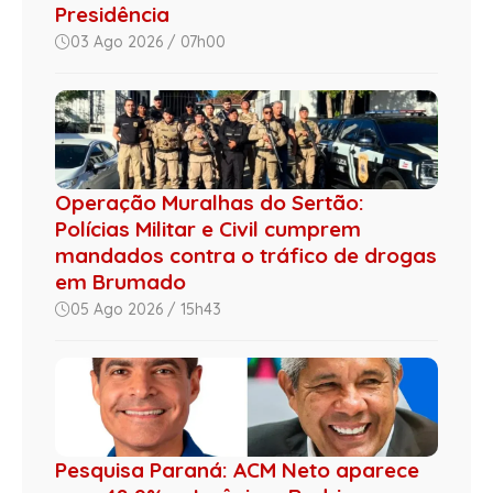
Presidência
03 Ago 2026 / 07h00
Operação Muralhas do Sertão:
Polícias Militar e Civil cumprem
mandados contra o tráfico de drogas
em Brumado
05 Ago 2026 / 15h43
Pesquisa Paraná: ACM Neto aparece