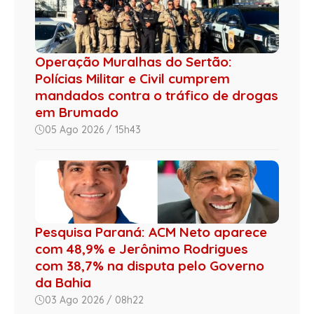
Operação Muralhas do Sertão:
Polícias Militar e Civil cumprem
mandados contra o tráfico de drogas
em Brumado
05 Ago 2026 / 15h43
Pesquisa Paraná: ACM Neto aparece
com 48,9% e Jerônimo Rodrigues
com 38,7% na disputa pelo Governo
da Bahia
03 Ago 2026 / 08h22