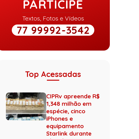
PARTICIPE
Textos, Fotos e Vídeos
77 99992-3542
Top Acessadas
CIPRv apreende R$
1,348 milhão em
espécie, cinco
iPhones e
equipamento
Starlink durante