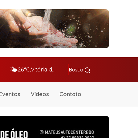
🌤️
26°C,
Vitória da Conq…
Busca
Eventos
Vídeos
Contato