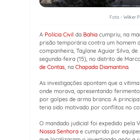
Foto - Wilker 
A
Polícia Civil
da
Bahia
cumpriu, na man
prisão temporária contra um homem de 
companheira, Taylane Aguiar Silva, de 
segunda-feira (15), no distrito de Marc
de Contas
, na
Chapada Diamantina
.
As investigações apontam que a vítima
onde morava, apresentando ferimento
por golpes de arma branca. A principal
teria sido motivado por conflitos no co
O mandado judicial foi expedido pela
Nossa Senhora
e cumprido por equipes
que localizaram o investigado após a r