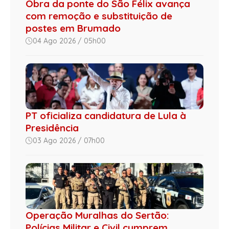
Obra da ponte do São Félix avança
com remoção e substituição de
postes em Brumado
04 Ago 2026 / 05h00
PT oficializa candidatura de Lula à
Presidência
03 Ago 2026 / 07h00
Operação Muralhas do Sertão:
Polícias Militar e Civil cumprem