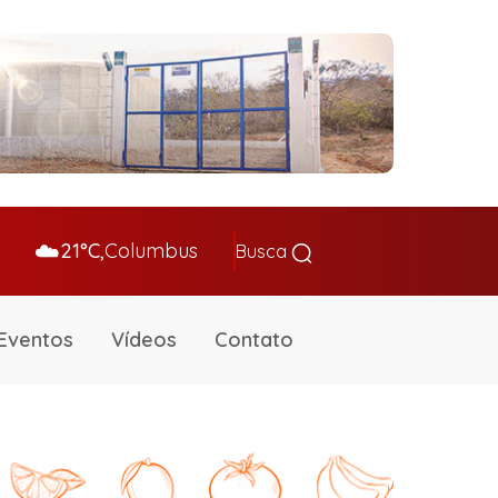
☁️
21°C,
Columbus
Busca
Eventos
Vídeos
Contato