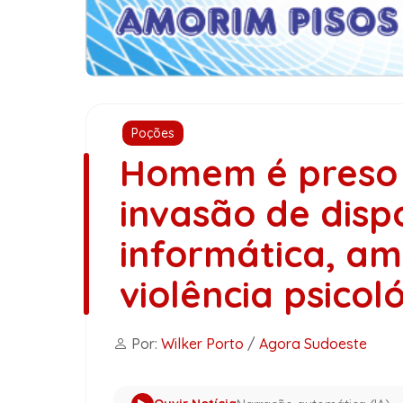
Poções
Homem é preso 
invasão de dispo
informática, ame
violência psico
Por:
Wilker Porto
/
Agora Sudoeste