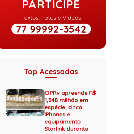
PARTICIPE
Textos, Fotos e Vídeos
77 99992-3542
Top Acessadas
CIPRv apreende R$
1,348 milhão em
espécie, cinco
iPhones e
equipamento
Starlink durante