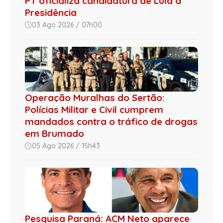
PT oficializa candidatura de Lula à
Presidência
03 Ago 2026 / 07h00
Operação Muralhas do Sertão:
Polícias Militar e Civil cumprem
mandados contra o tráfico de drogas
em Brumado
05 Ago 2026 / 15h43
Pesquisa Paraná: ACM Neto aparece