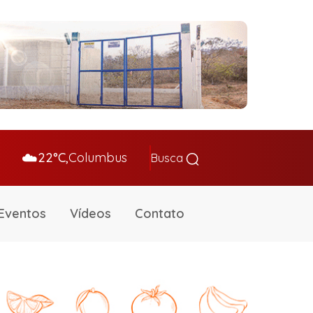
☁️
22°C,
Columbus
Busca
Eventos
Vídeos
Contato