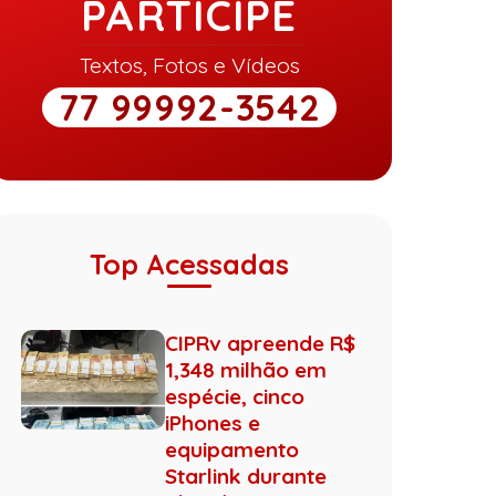
PARTICIPE
Textos, Fotos e Vídeos
77 99992-3542
Top Acessadas
CIPRv apreende R$
1,348 milhão em
espécie, cinco
iPhones e
equipamento
Starlink durante