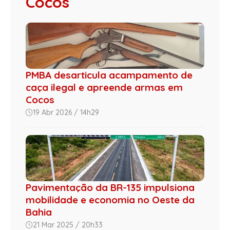
Cocos
PMBA desarticula acampamento de
caça ilegal e apreende armas em
Cocos
19 Abr 2026 / 14h29
Pavimentação da BR-135 impulsiona
mobilidade e economia no Oeste da
Bahia
21 Mar 2025 / 20h33