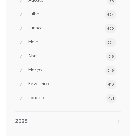
83
Julho
494
Junho
420
Maio
534
Abril
518
Março
548
Fevereiro
410
Janeiro
481
2025