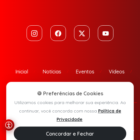
Inicial
Notícias
Eventos
Vídeos
Contato
🍪 Preferências de Cookies
Utilizamos cookies para melhorar sua experiência. Ao
continuar, você concorda com nossa
Política de
Política de Privacidade
Privacidade
.
Agora Sudoeste © 2026 - Todos os direitos reservados.
Concordar e Fechar