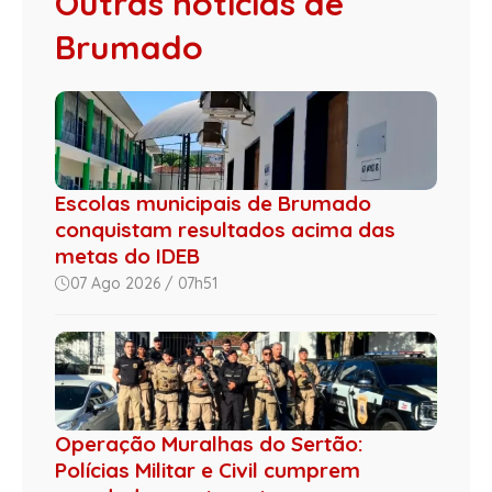
Outras notícias de
Brumado
Escolas municipais de Brumado
conquistam resultados acima das
metas do IDEB
07 Ago 2026 / 07h51
Operação Muralhas do Sertão:
Polícias Militar e Civil cumprem