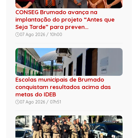
CONSEG Brumado avança na
implantação do projeto “Antes que
Seja Tarde” para preven...
07 Ago 2026 / 10h00
Escolas municipais de Brumado
conquistam resultados acima das
metas do IDEB
07 Ago 2026 / 07h51