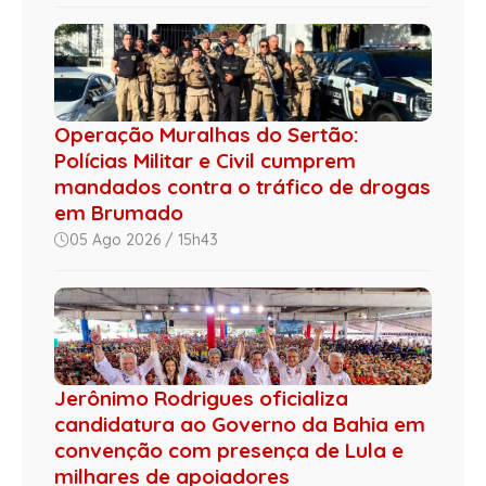
Operação Muralhas do Sertão:
Polícias Militar e Civil cumprem
mandados contra o tráfico de drogas
em Brumado
05 Ago 2026 / 15h43
Jerônimo Rodrigues oficializa
candidatura ao Governo da Bahia em
convenção com presença de Lula e
milhares de apoiadores