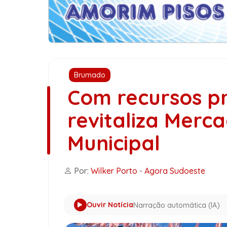
Brumado
Com recursos p
revitaliza Merc
Municipal
Por:
Wilker Porto
-
Agora Sudoeste
Ouvir Notícia
Narração automática (IA)