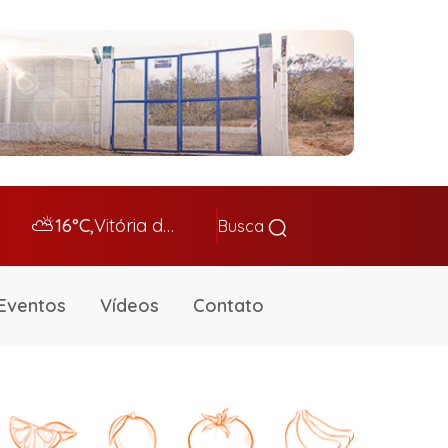
⛅
16°C,
Vitória da Conq…
Busca
Eventos
Vídeos
Contato