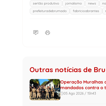
sertão produtivo
jornalismo
news
no
prefeituradebrumado
fabrícioabrantes
Outras notícias de B
Operação Muralhas do
mandados contra o tr.
05 Ago 2026 / 15h43