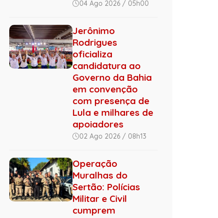
04 Ago 2026 / 05h00
Jerônimo
Rodrigues
oficializa
candidatura ao
Governo da Bahia
em convenção
com presença de
Lula e milhares de
apoiadores
02 Ago 2026 / 08h13
Operação
Muralhas do
Sertão: Polícias
Militar e Civil
cumprem