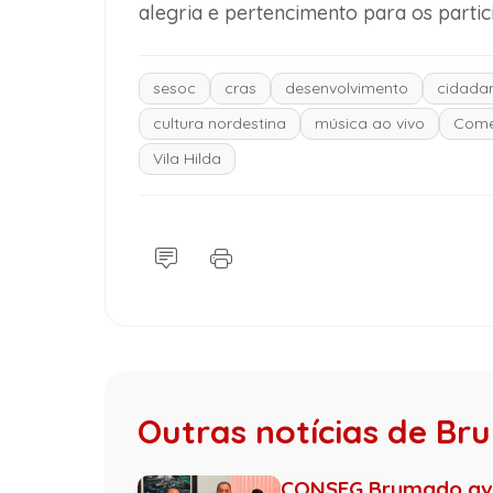
alegria e pertencimento para os partic
sesoc
cras
desenvolvimento
cidada
cultura nordestina
música ao vivo
Come
Vila Hilda
Outras notícias de B
CONSEG Brumado ava