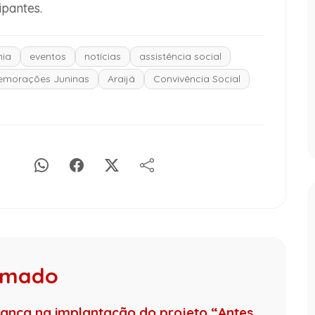
ipantes.
nia
eventos
notícias
assistência social
morações Juninas
Araijá
Convivência Social
rumado
nça na implantação do projeto “Antes