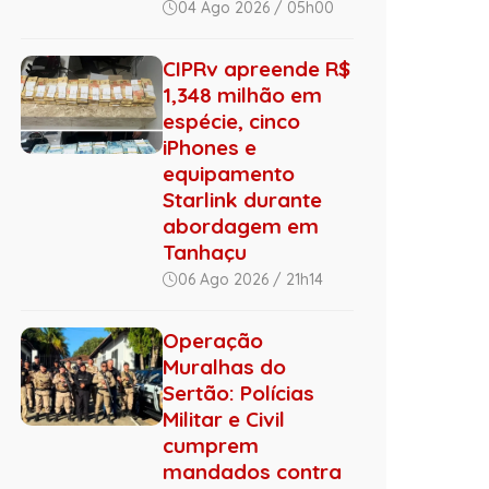
04 Ago 2026 / 05h00
CIPRv apreende R$
1,348 milhão em
espécie, cinco
iPhones e
equipamento
Starlink durante
abordagem em
Tanhaçu
06 Ago 2026 / 21h14
Operação
Muralhas do
Sertão: Polícias
Militar e Civil
cumprem
mandados contra