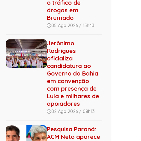
o tráfico de
drogas em
Brumado
05 Ago 2026 / 15h43
Jerônimo
Rodrigues
oficializa
candidatura ao
Governo da Bahia
em convenção
com presença de
Lula e milhares de
apoiadores
02 Ago 2026 / 08h13
Pesquisa Paraná:
ACM Neto aparece