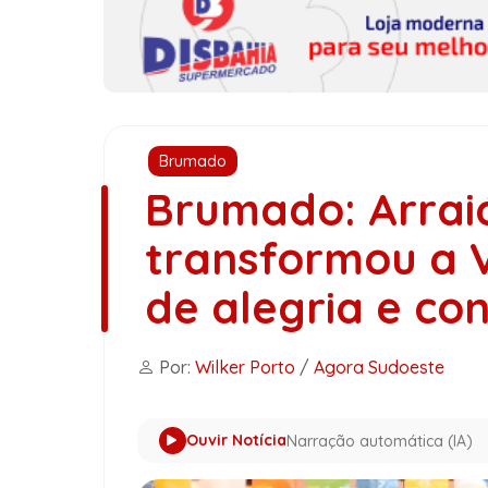
Brumado
Brumado: Arrai
transformou a V
de alegria e co
Por:
Wilker Porto
/
Agora Sudoeste
Ouvir Notícia
Narração automática (IA)