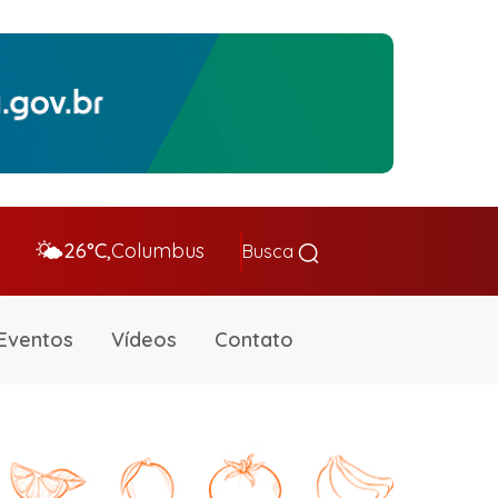
🌤️
26°C,
Columbus
Busca
Eventos
Vídeos
Contato