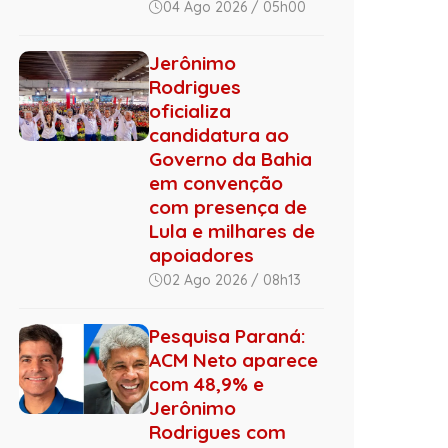
04 Ago 2026 / 05h00
Jerônimo
Rodrigues
oficializa
candidatura ao
Governo da Bahia
em convenção
com presença de
Lula e milhares de
apoiadores
02 Ago 2026 / 08h13
Pesquisa Paraná:
ACM Neto aparece
com 48,9% e
Jerônimo
Rodrigues com