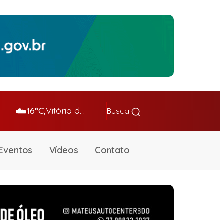
☁️
16°C,
Vitória da Conq…
Busca
Eventos
Vídeos
Contato