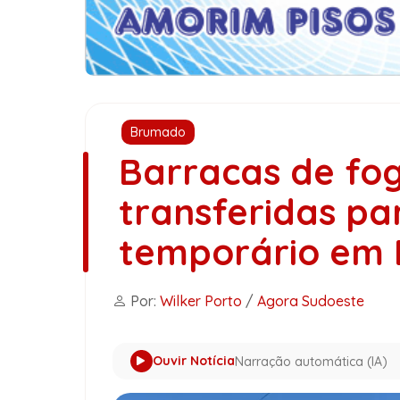
Brumado
Barracas de fo
transferidas p
temporário em
Por:
Wilker Porto
/
Agora Sudoeste
Ouvir Notícia
Narração automática (IA)