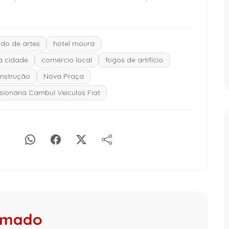
do de artes
hotel moura
a cidade
comércio local
fogos de artifício
nstrução
Nova Praça
ionária Cambuí Veículos Fiat
rumado