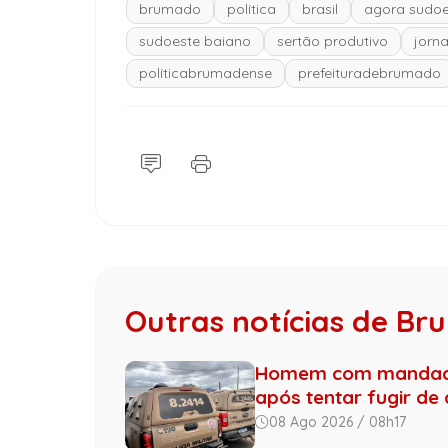
brumado
política
brasil
agora sudoe
sudoeste baiano
sertão produtivo
jorn
políticabrumadense
prefeituradebrumado
Outras notícias de B
Homem com mandado 
após tentar fugir de
08 Ago 2026 / 08h17