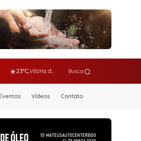
☀️
23°C,
Vitória da Conq…
Busca
Eventos
Vídeos
Contato