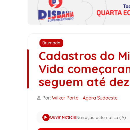
Brumado
Cadastros do M
Vida começara
seguem até de
Por:
Wilker Porto
-
Agora Sudoeste
Ouvir Notícia
Narração automática (IA)