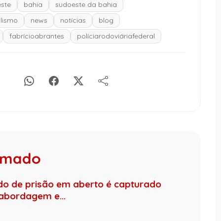
ste
bahia
sudoeste da bahia
alismo
news
notícias
blog
fabrícioabrantes
políciarodoviáriafederal
rumado
de prisão em aberto é capturado
 abordagem e...