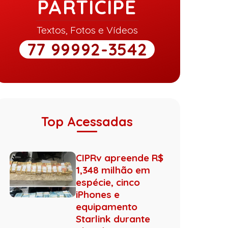
PARTICIPE
Textos, Fotos e Vídeos
77 99992-3542
Top Acessadas
CIPRv apreende R$
1,348 milhão em
espécie, cinco
iPhones e
equipamento
Starlink durante