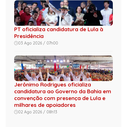
PT oficializa candidatura de Lula à
Presidência
03 Ago 2026 / 07h00
Jerônimo Rodrigues oficializa
candidatura ao Governo da Bahia em
convenção com presença de Lula e
milhares de apoiadores
02 Ago 2026 / 08h13