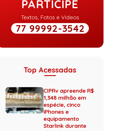
PARTICIPE
Textos, Fotos e Vídeos
77 99992-3542
Top Acessadas
CIPRv apreende R$
1,348 milhão em
espécie, cinco
iPhones e
equipamento
Starlink durante