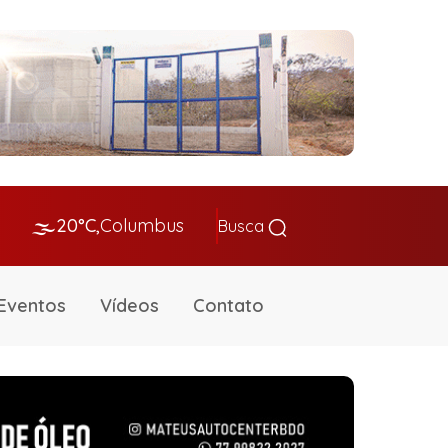
🌫️
20°C,
Columbus
Busca
Eventos
Vídeos
Contato