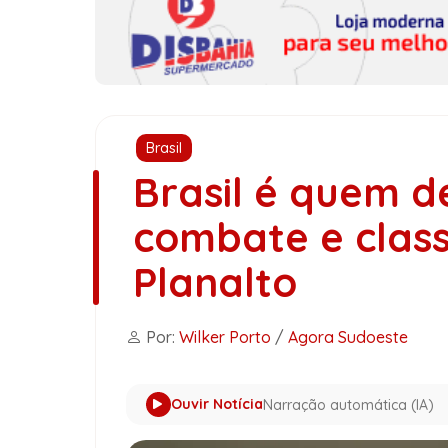
Brasil
Brasil é quem d
combate e classi
Planalto
Por:
Wilker Porto
/
Agora Sudoeste
Ouvir Notícia
Narração automática (IA)