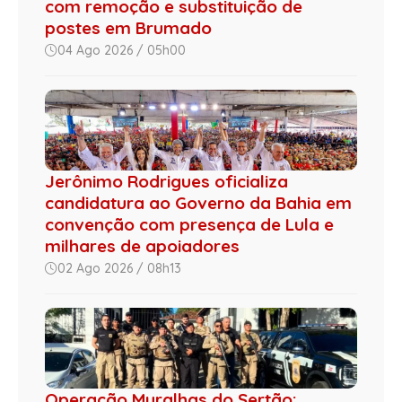
com remoção e substituição de
postes em Brumado
04 Ago 2026 / 05h00
Jerônimo Rodrigues oficializa
candidatura ao Governo da Bahia em
convenção com presença de Lula e
milhares de apoiadores
02 Ago 2026 / 08h13
Operação Muralhas do Sertão: