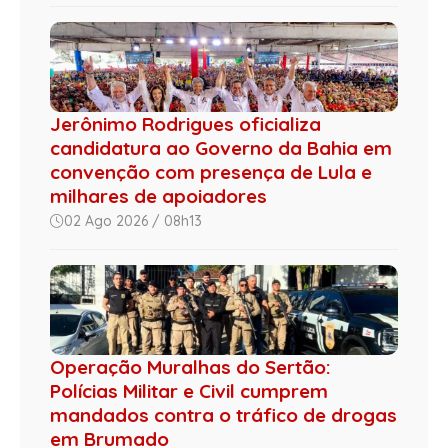
Jerônimo Rodrigues oficializa
candidatura ao Governo da Bahia em
convenção com presença de Lula e
milhares de apoiadores
02 Ago 2026 / 08h13
Operação Muralhas do Sertão:
Polícias Militar e Civil cumprem
mandados contra o tráfico de drogas
em Brumado