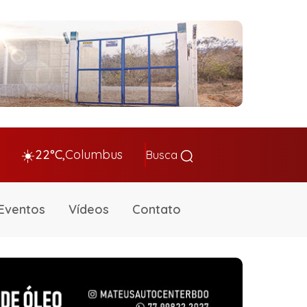
☀️
22°C,
Columbus
Busca
Eventos
Vídeos
Contato