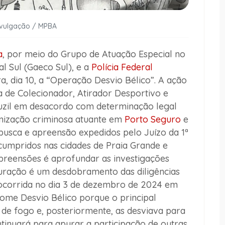
ivulgação / MPBA
a
, por meio do Grupo de Atuação Especial no
 Sul (Gaeco Sul), e a
Polícia Federal
, dia 10, a “Operação Desvio Bélico”. A ação
de Colecionador, Atirador Desportivo e
fuzil em desacordo com determinação legal
nização criminosa atuante em
Porto Seguro
e
busca e apreensão expedidos pelo Juízo da 1ª
cumpridos nas cidades de Praia Grande e
apreensões é aprofundar as investigações
ração é um desdobramento das diligências
 ocorrida no dia 3 de dezembro de 2024 em
ome Desvio Bélico porque o principal
 de fogo e, posteriormente, as desviava para
tinuará para apurar a participação de outras