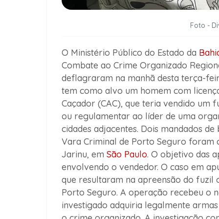
Foto - D
O Ministério Público do Estado da
Bahi
Combate ao Crime Organizado Regional
deflagraram na manhã desta terça-feira
tem como alvo um homem com licença 
Caçador (CAC), que teria vendido um 
ou regulamentar ao líder de uma orga
cidades adjacentes. Dois mandados de 
Vara Criminal de Porto Seguro foram 
Jarinu, em
São Paulo
. O objetivo das 
envolvendo o vendedor. O caso em apu
que resultaram na apreensão do fuzil
Porto Seguro. A operação recebeu o n
investigado adquiria legalmente armas
o crime organizado. A investigação con