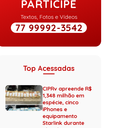
PARTICIPE
Textos, Fotos e Vídeos
77 99992-3542
Top Acessadas
CIPRv apreende R$
1,348 milhão em
espécie, cinco
iPhones e
equipamento
Starlink durante