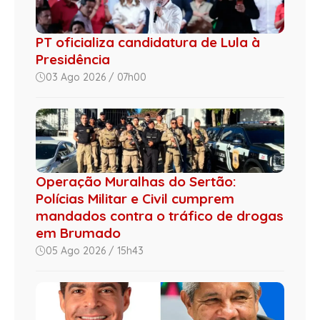
PT oficializa candidatura de Lula à
Presidência
03 Ago 2026 / 07h00
Operação Muralhas do Sertão:
Polícias Militar e Civil cumprem
mandados contra o tráfico de drogas
em Brumado
05 Ago 2026 / 15h43