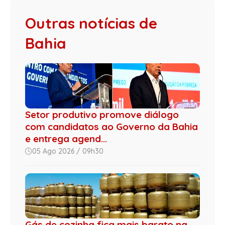
Outras notícias de
Bahia
Setor produtivo promove diálogo
com candidatos ao Governo da Bahia
e entrega agend...
05 Ago 2026 / 09h30
Gás de cozinha fica mais barato na