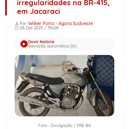
irregularidades na BR-415,
em Jacaraci
Wilker Porto
Agora Sudoeste
Por:
-
06 Out 2025 / 15h28
Ouvir Notícia
Narração automática (IA)
Foto - Divulgação / PRE-BA