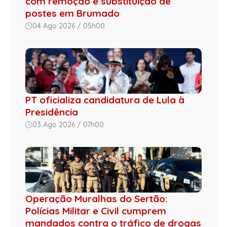
com remoção e substituição de
postes em Brumado
04 Ago 2026 / 05h00
PT oficializa candidatura de Lula à
Presidência
03 Ago 2026 / 07h00
Operação Muralhas do Sertão:
Polícias Militar e Civil cumprem
mandados contra o tráfico de drogas