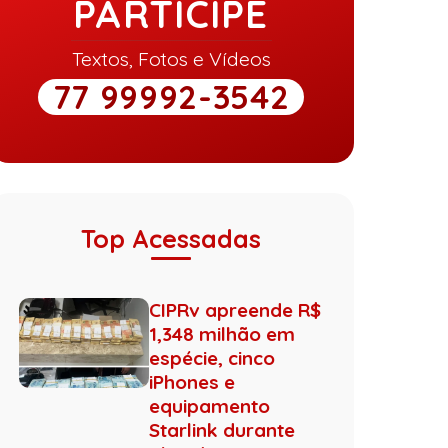
PARTICIPE
Textos, Fotos e Vídeos
77 99992-3542
Top Acessadas
CIPRv apreende R$
1,348 milhão em
espécie, cinco
iPhones e
equipamento
Starlink durante