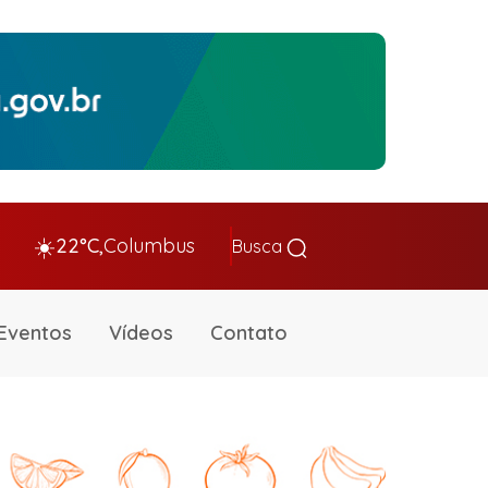
☀️
22°C,
Columbus
Busca
Eventos
Vídeos
Contato