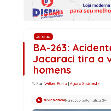
Jacaraci
BA-263: Acident
Jacaraci tira a 
homens
Por:
Wilker Porto
|
Agora Sudoeste
Ouvir Notícia
Narração automática (IA)