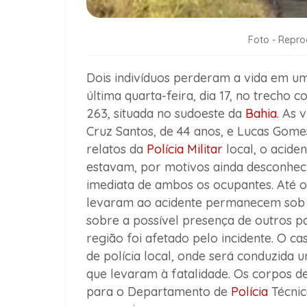
Foto - Repr
Dois indivíduos perderam a vida em um 
última quarta-feira, dia 17, no trech
263, situada no sudoeste da
Bahia
. As 
Cruz Santos, de 44 anos, e Lucas Gome
relatos da
Polícia Militar
local, o acide
estavam, por motivos ainda desconheci
imediata de ambos os ocupantes. Até o
levaram ao acidente permanecem sob i
sobre a possível presença de outros p
região foi afetado pelo incidente. O c
de polícia local, onde será conduzida 
que levaram à fatalidade. Os corpos 
para o Departamento de
Polícia
Técnic