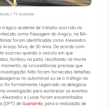
odução / TV Sudoeste
trágico acidente de trânsito ocorrido na
o conhecido como Passagem do Angico, na BA-
vítimas foram identificadas como Alexandro
s Araújo Silva, de 30 anos. De acordo com
nte ocorreu quando o veículo em que
dos, tombou na pista, resultando na morte
 momento, as circunstâncias precisas que
nvestigação. Não foram fornecidos detalhes
assageiros no automóvel ou se o tráfego na
aso foi formalmente registrado na delegacia
uma investigação para esclarecer os eventos
de Alexandro e Lucas foram encaminhados
a (DPT) de
Guanambi
, para a realização de