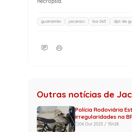
necropsia.
guanambi
jacaraci
ba-263
dpt de g
Outras notícias de Jac
Polícia Rodoviária E
irregularidades na B
06 Out 2025 / 15h28