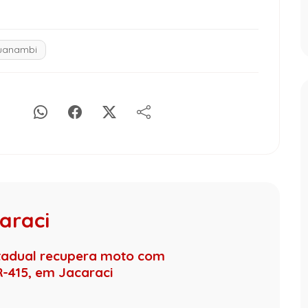
uanambi
araci
stadual recupera moto com
R-415, em Jacaraci