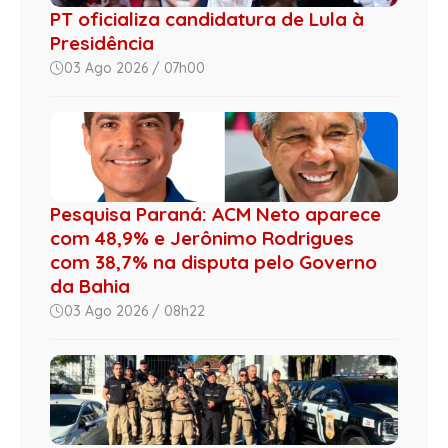
PT oficializa candidatura de Lula à
Presidência
03 Ago 2026 / 07h00
Pesquisa Paraná: ACM Neto aparece
com 48,9% e Jerônimo Rodrigues
com 38,7% na disputa pelo Governo
da Bahia
03 Ago 2026 / 08h22