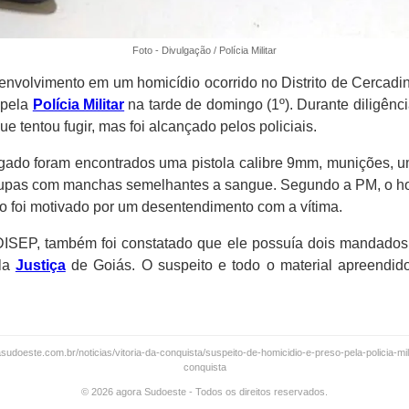
Foto - Divulgação / Polícia Militar
volvimento em um homicídio ocorrido no Distrito de Cercadin
o pela
Polícia Militar
na tarde de domingo (1º). Durante diligênc
ue tentou fugir, mas foi alcançado pelos policiais.
igado foram encontrados uma pistola calibre 9mm, munições, 
upas com manchas semelhantes a sangue. Segundo a PM, o h
o foi motivado por um desentendimento com a vítima.
DISEP, também foi constatado que ele possuía dois mandados 
ela
Justiça
de Goiás. O suspeito e todo o material apreendi
sudoeste.com.br/noticias/vitoria-da-conquista/suspeito-de-homicidio-e-preso-pela-policia-mili
conquista
© 2026 agora Sudoeste - Todos os direitos reservados.