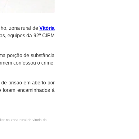
ho, zona rural de
Vitória
ias, equipes da 92ª CIPM
uma porção de substância
omem confessou o crime,
de prisão em aberto por
do foram encaminhados à
tar-na-zona-rural-de-vitoria-da-