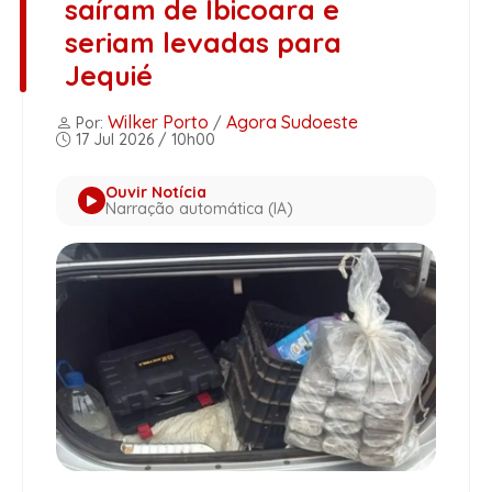
saíram de Ibicoara e
seriam levadas para
Jequié
Wilker Porto
Agora Sudoeste
Por:
/
17 Jul 2026 / 10h00
Ouvir Notícia
Narração automática (IA)