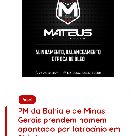
Piripá
PM da Bahia e de Minas
Gerais prendem homem
apontado por latrocínio em