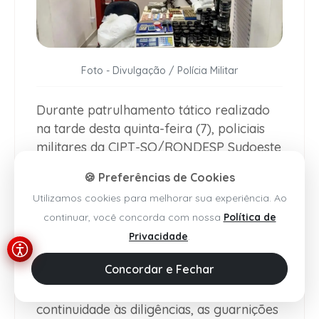
Foto - Divulgação / Polícia Militar
Durante patrulhamento tático realizado
na tarde desta quinta-feira (7), policiais
militares da CIPT-SO/RONDESP Sudoeste
desarticularam um laboratório
🍪 Preferências de Cookies
clandestino utilizado para o refino e
Utilizamos cookies para melhorar sua experiência. Ao
adulteração de drogas no bairro Vila
continuar, você concorda com nossa
Política de
Serrana IV, em
Vitória da Conquista
.
Privacidade
.
A operação teve início após a
Concordar e Fechar
abordagem a um indivíduo que estava em
posse de substância entorpecente. Dando
continuidade às diligências, as guarnições