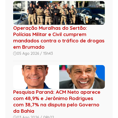
Operação Muralhas do Sertão:
Polícias Militar e Civil cumprem
mandados contra o tráfico de drogas
em Brumado
05 Ago 2026 / 15h43
Pesquisa Paraná: ACM Neto aparece
com 48,9% e Jerônimo Rodrigues
com 38,7% na disputa pelo Governo
da Bahia
03 Ago 2026 / 08h22