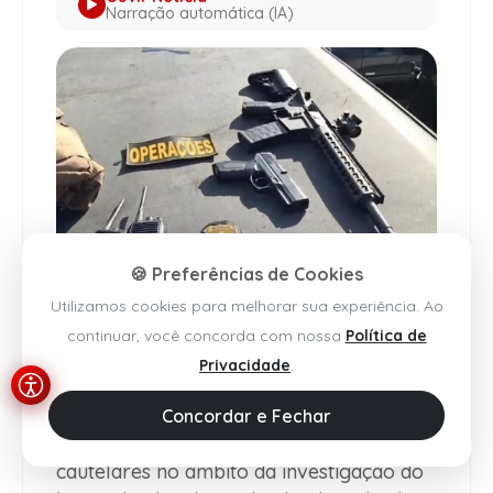
Narração automática (IA)
🍪 Preferências de Cookies
Utilizamos cookies para melhorar sua experiência. Ao
Foto - Divulgação / PCBA
continuar, você concorda com nossa
Política de
Privacidade
.
A
Polícia Civil
da
Bahia
deflagrou, na
segunda-feira (3), a Operação Vendetta,
Concordar e Fechar
com o objetivo de cumprir medidas
cautelares no âmbito da investigação do