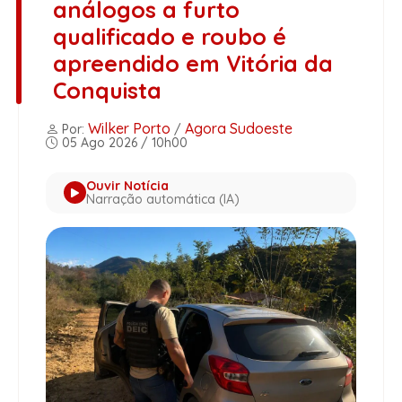
análogos a furto
qualificado e roubo é
apreendido em Vitória da
Conquista
Wilker Porto
Agora Sudoeste
Por:
/
05 Ago 2026 / 10h00
Ouvir Notícia
Narração automática (IA)