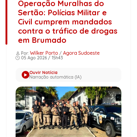
Operação Muralhas do
Sertão: Polícias Militar e
Civil cumprem mandados
contra o tráfico de drogas
em Brumado
Wilker Porto
Agora Sudoeste
Por:
/
05 Ago 2026 / 15h43
Ouvir Notícia
Narração automática (IA)