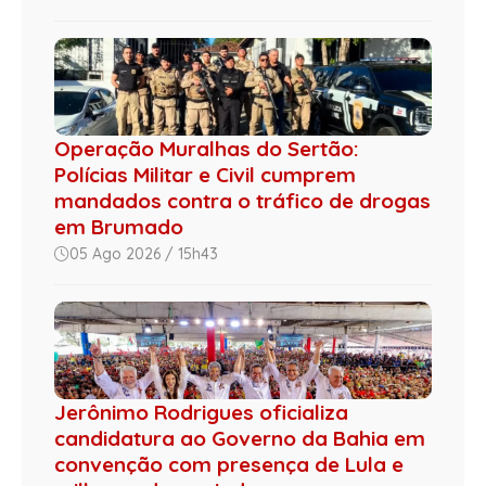
Operação Muralhas do Sertão:
Polícias Militar e Civil cumprem
mandados contra o tráfico de drogas
em Brumado
05 Ago 2026 / 15h43
Jerônimo Rodrigues oficializa
candidatura ao Governo da Bahia em
convenção com presença de Lula e