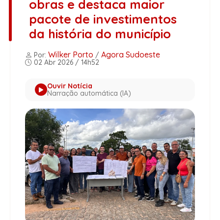
obras e destaca maior
pacote de investimentos
da história do município
Wilker Porto
Agora Sudoeste
Por:
/
02 Abr 2026 / 14h52
Ouvir Notícia
Narração automática (IA)