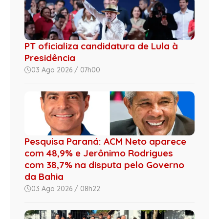
PT oficializa candidatura de Lula à
Presidência
03 Ago 2026 / 07h00
Pesquisa Paraná: ACM Neto aparece
com 48,9% e Jerônimo Rodrigues
com 38,7% na disputa pelo Governo
da Bahia
03 Ago 2026 / 08h22