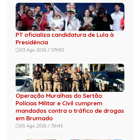
PT oficializa candidatura de Lula à
Presidência
03 Ago 2026 / 07h00
Operação Muralhas do Sertão:
Polícias Militar e Civil cumprem
mandados contra o tráfico de drogas
em Brumado
05 Ago 2026 / 15h43