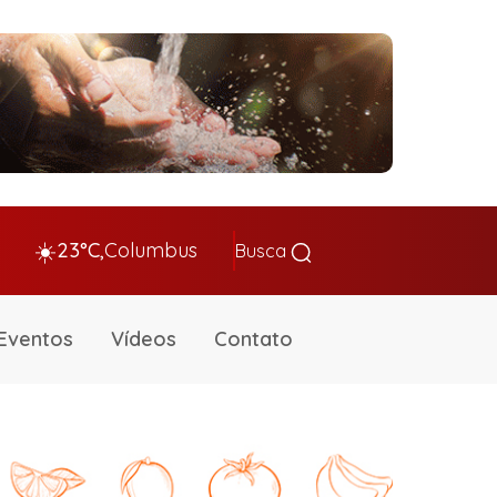
☀️
23°C,
Columbus
Busca
Eventos
Vídeos
Contato