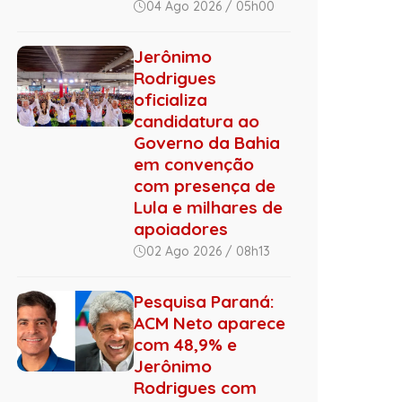
04 Ago 2026 / 05h00
Jerônimo
Rodrigues
oficializa
candidatura ao
Governo da Bahia
em convenção
com presença de
Lula e milhares de
apoiadores
02 Ago 2026 / 08h13
Pesquisa Paraná:
ACM Neto aparece
com 48,9% e
Jerônimo
Rodrigues com