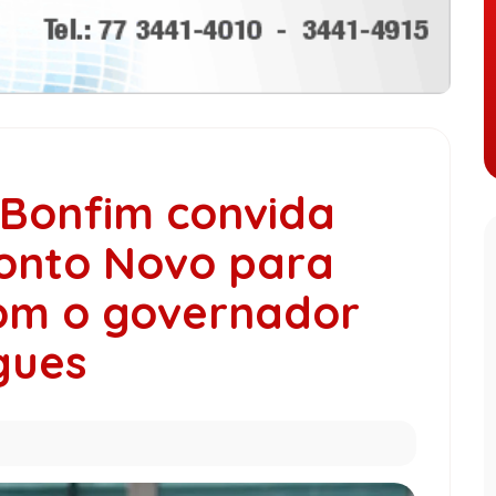
 Bonfim convida
onto Novo para
om o governador
gues