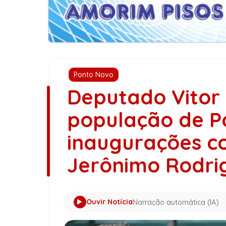
Ponto Novo
Deputado Vitor
população de P
inaugurações c
Jerônimo Rodri
Ouvir Notícia
Narração automática (IA)