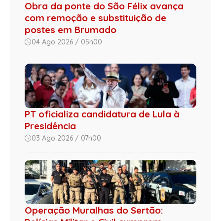
Obra da ponte do São Félix avança
com remoção e substituição de
postes em Brumado
04 Ago 2026 / 05h00
PT oficializa candidatura de Lula à
Presidência
03 Ago 2026 / 07h00
Operação Muralhas do Sertão: