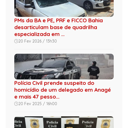
PMs da BA e PE, PRF e FICCO Bahia
desarticulam base de quadrilha
especializada em ...
20 Fev 2026 / 13h30
Polícia Civil prende suspeito do
homicídio de um delegado em Anagé
e mais 47 pesso...
20 Fev 2025 / 16h00