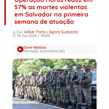
57% as mortes violentas
em Salvador na primeira
semana de atuação
Wilker Porto
Agora Sudoeste
Por:
|
30 Out 2024 / 15h00
Ouvir Notícia
Narração automática (IA)