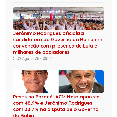
Jerônimo Rodrigues oficializa
candidatura ao Governo da Bahia em
convenção com presença de Lula e
milhares de apoiadores
02 Ago 2026 / 08h13
Pesquisa Paraná: ACM Neto aparece
com 48,9% e Jerônimo Rodrigues
com 38,7% na disputa pelo Governo
da Bahia