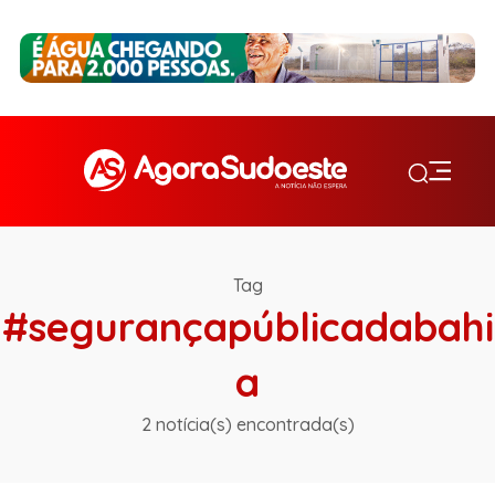
Tag
#segurançapúblicadabahi
a
2 notícia(s) encontrada(s)